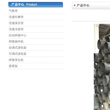
·气瓶管
·无缝珩磨管
·无缝滚压管
·无缝冷拔管
·自动焊接中心
·焊接操作机
·自调式滚轮架
·可调式滚轮架
·焊接变位机
·悬臂架