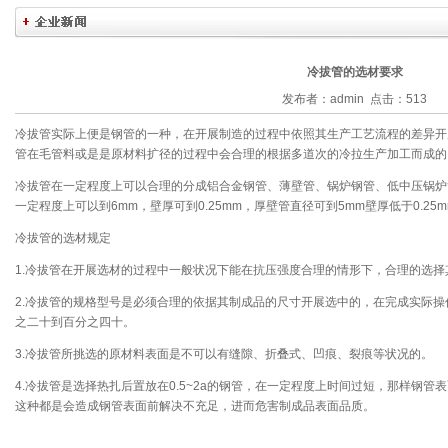
冷拔管的选材要求
发布者：admin 点击：513
冷拔管实际上便是钢管的一种，在开展制造的过程中依照其生产工艺流程的差异开
管在毛管料或是是原材料扩径的过程中会合理的根据多道次的冷拉生产加工而成的
冷拔管在一定程度上可以合理的分成铝合金钢管、薄壁管、锅炉钢管、低中压锅炉
一定程度上可以到6mm，壁厚可到0.25mm，厚壁管直径可到5mm壁厚低于0.25
冷拔管的选材规定
1.冷拔管在开展选材的过程中一般状况下能在抗压强度合理的情形下，合理的选
2.冷拔管的规格型号是必须合理的依据其制成品的尺寸开展选中的，在完成实际
之二十到百分之四十。
3.冷拔管所挑选的原材料表面是不可以有缝隙、折叠式、凹痕、裂痕等状况的。
4.冷拔管是选择热扎后置放在0.5~2a的钢管，在一定程度上时间过短，那样钢
这种都是会造成钢管表面前解决不充足，进而危害制成品表面品质。