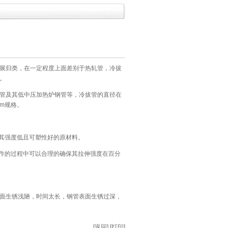
展归类，在一定程度上面差别于热轧管，冷拔
。
管及其低中压加热炉钢管等，冷拔管的直径在
mm规格。
择其强度低且可塑性好的原材料。
操作的过程中可以合理的确保其拉伸强度在百分
管表面生锈浅陋，时间太长，钢管表面生锈过深，
[返回]
[打印]