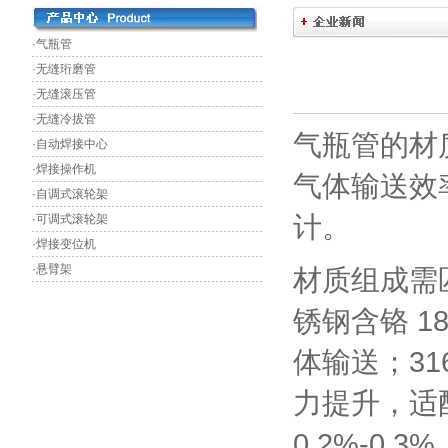
·气瓶管
·无缝珩磨管
·无缝滚压管
·无缝冷拔管
气瓶管的材
·自动焊接中心
·焊接操作机
气体输送效
·自调式滚轮架
计。
·可调式滚轮架
·焊接变位机
·悬臂架
材质组成需
锈钢含铬 1
体输送；31
力提升，适
0.2%-0